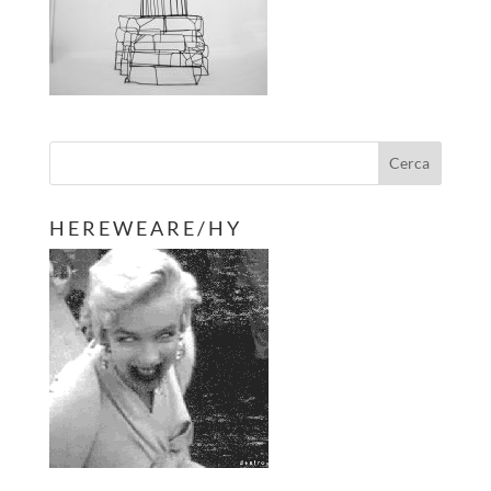
H E R E W E A R E / H Y