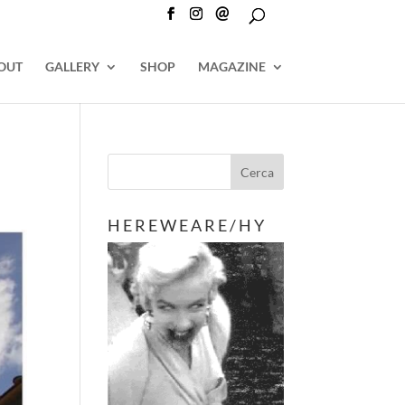
@
OUT
GALLERY
SHOP
MAGAZINE
H E R E W E A R E / H Y