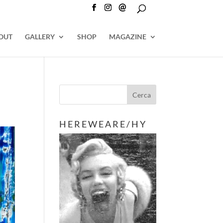
@
OUT
GALLERY
SHOP
MAGAZINE
H E R E W E A R E / H Y