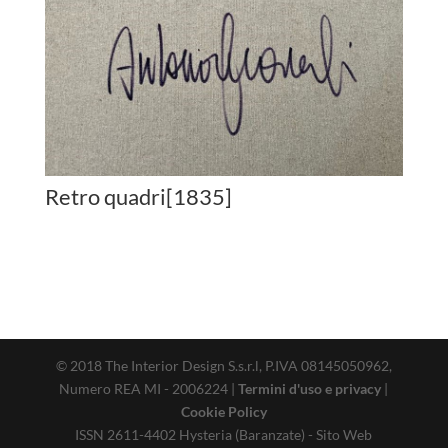
Retro quadri[1835]
© 2018 The Interior Design S.s.r.l, P.IVA 08145050962,
Numero REA MI - 2006224 |
Termini d'uso e privacy
|
Cookie Policy
ISSN 2611-4402 Hysteria (Baranzate) - Sito Web