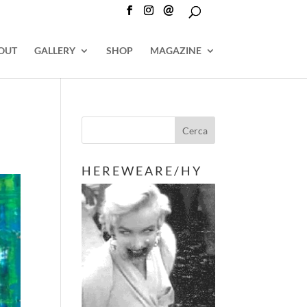
@
OUT
GALLERY
SHOP
MAGAZINE
H E R E W E A R E / H Y