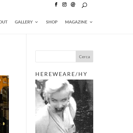
@
OUT
GALLERY
SHOP
MAGAZINE
H E R E W E A R E / H Y