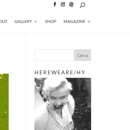
@
OUT
GALLERY
SHOP
MAGAZINE
H E R E W E A R E / H Y