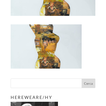
H E R E W E A R E / H Y