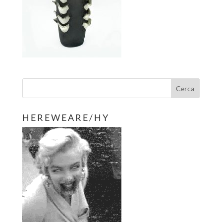
H E R E W E A R E / H Y