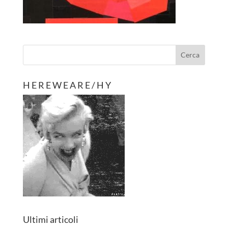
H E R E W E A R E / H Y
Ultimi articoli