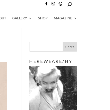
@
OUT
GALLERY
SHOP
MAGAZINE
H E R E W E A R E / H Y