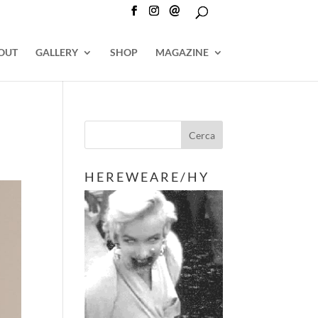
@
OUT
GALLERY
SHOP
MAGAZINE
H E R E W E A R E / H Y