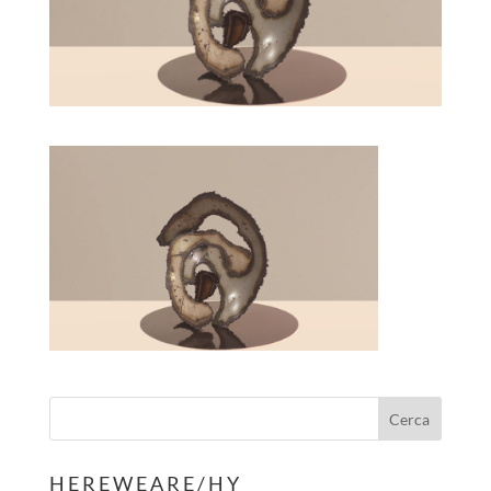
H E R E W E A R E / H Y