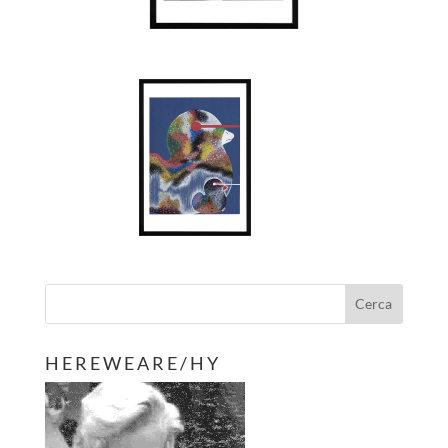
H E R E W E A R E / H Y