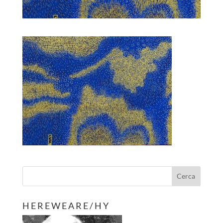
H E R E W E A R E / H Y