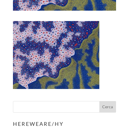
H E R E W E A R E / H Y