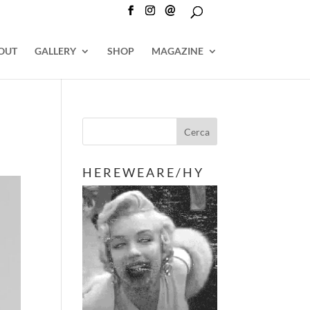
@
OUT
GALLERY
SHOP
MAGAZINE
H E R E W E A R E / H Y