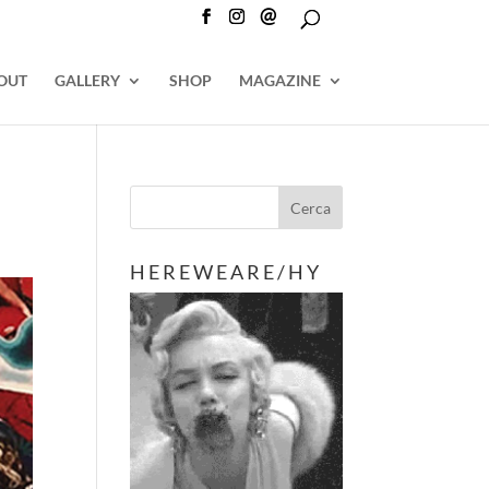
@
OUT
GALLERY
SHOP
MAGAZINE
H E R E W E A R E / H Y