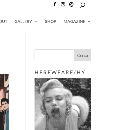
@
OUT
GALLERY
SHOP
MAGAZINE
H E R E W E A R E / H Y