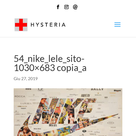
@
54_nike_lele_sito-
1030×683 copia_a
Giu 27, 2019