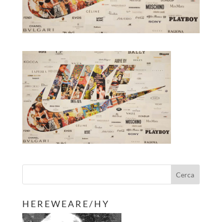
H E R E W E A R E / H Y