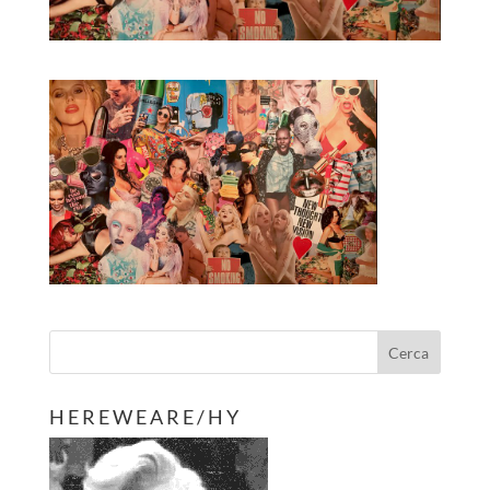
H E R E W E A R E / H Y