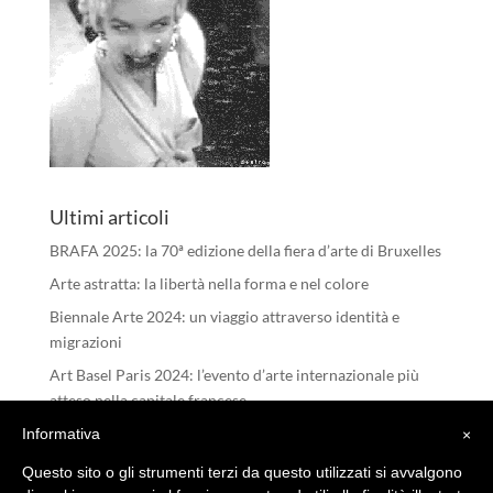
Ultimi articoli
BRAFA 2025: la 70ª edizione della fiera d’arte di Bruxelles
Arte astratta: la libertà nella forma e nel colore
Biennale Arte 2024: un viaggio attraverso identità e
migrazioni
Art Basel Paris 2024: l’evento d’arte internazionale più
atteso nella capitale francese
I RIFLESSI DELL’ANIMA – Michele Tombolini
Informativa
×
Questo sito o gli strumenti terzi da questo utilizzati si avvalgono