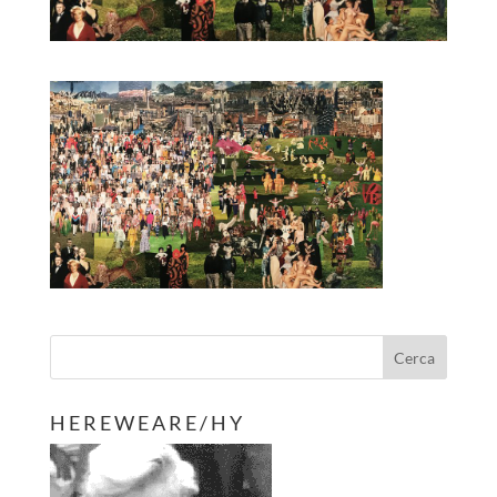
H E R E W E A R E / H Y