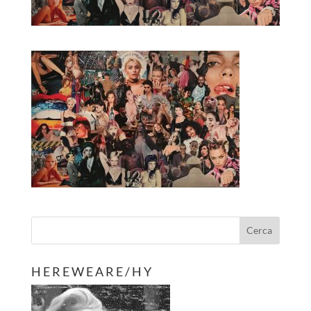
H E R E W E A R E / H Y