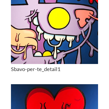
Sbavo-per-te_detail1