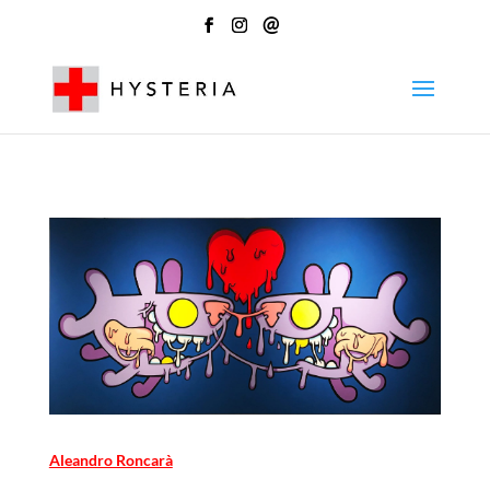
@
Aleandro Roncarà