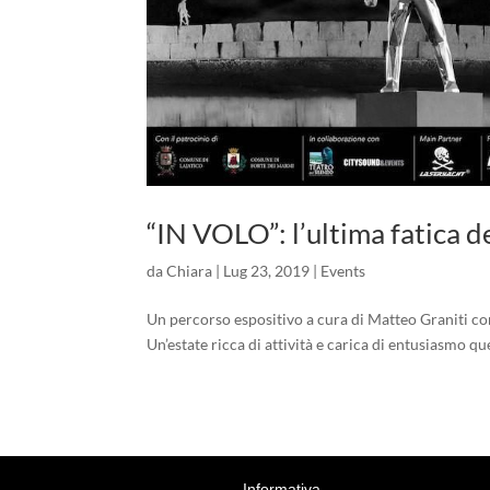
“IN VOLO”: l’ultima fatica d
da
Chiara
|
Lug 23, 2019
|
Events
Un percorso espositivo a cura di Matteo Graniti con 
Un’estate ricca di attività e carica di entusiasmo qu
© 2018 The Interior Design S.s.r.l, P.IVA 081450
Informativa